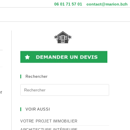
06 01 71 57 01
contact@marion.bzh
Rechercher
Rechercher
sur
r
ce
site
VOIR AUSSI
VOTRE PROJET IMMOBILIER
ARCHITECTURE INTÉRIEURE