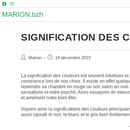
Skip
to
content
MARION.bzh
SIGNIFICATION DES
Auteur/autrice
Post
Marion
14 décembre 2019
de
published:
la
publication :
La signification des couleurs est souvent intuitives 
conscience lors de nos choix. Il existe en effet quelqu
repeindre sa chambre en rouge ou son salon en noir. 
sensations et notre psyché. Alors essayons de mieux 
et améliorer notre bien être.
Voyons ainsi la significations des couleurs principale
aussi rajouté le noir, le blanc et le gris bien évidemen